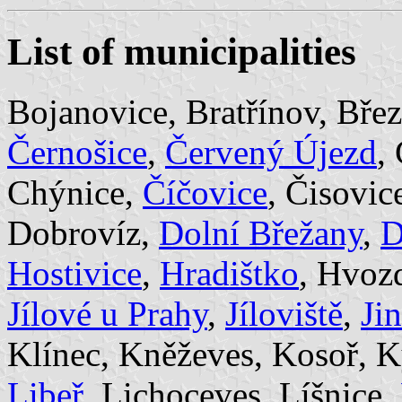
List of municipalities
Bojanovice, Bratřínov, Bře
Černošice
,
Červený Újezd
,
Chýnice,
Číčovice
, Čisovic
Dobrovíz,
Dolní Břežany
,
D
Hostivice
,
Hradištko
, Hvoz
Jílové u Prahy
,
Jíloviště
,
Ji
Klínec, Kněževes, Kosoř, K
Libeř
, Lichoceves, Líšnice,