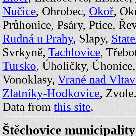
Nučice
, Ohrobec,
Okoř
, Ok
Průhonice, Psáry, Ptice, Ře
Rudná u Prahy
, Slapy,
State
Svrkyně,
Tachlovice
, Třebo
Tursko
, Úholičky, Úhonice,
Vonoklasy,
Vrané nad Vlta
Zlatníky-Hodkovice
, Zvole
Data from
this site
.
Štěchovice municipality 