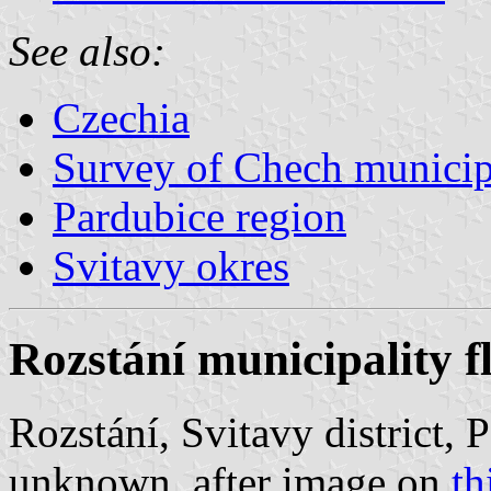
See also:
Czechia
Survey of Chech municipa
Pardubice region
Svitavy okres
Rozstání municipality f
Rozstání, Svitavy district, 
unknown, after image on
th