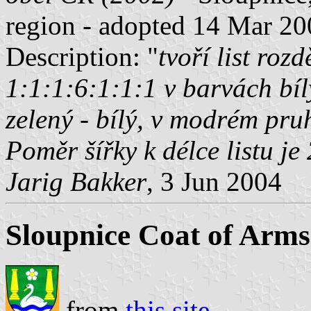
region - adopted 14 Mar 20
Description: "
tvoří list roz
1:1:1:6:1:1:1 v barvách bílý 
zelený - bílý, v modrém pru
Poměr šířky k délce listu je
Jarig Bakker
, 3 Jun 2004
Sloupnice Coat of Arms
from
this site
.