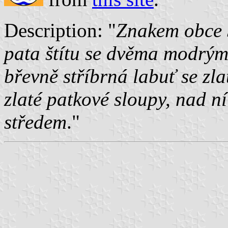
Description: "
Znakem obce S
pata štítu se dvěma modrým
břevně stříbrná labuť se zl
zlaté patkové sloupy, nad ní 
středem
."