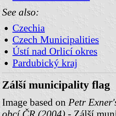
See also:
Czechia
Czech Municipalities
Ústí nad Orlicí okres
Pardubický kraj
Zálší municipality flag
Image based on
Petr Exner'
obcí ČR (2004)
- Zálší muni