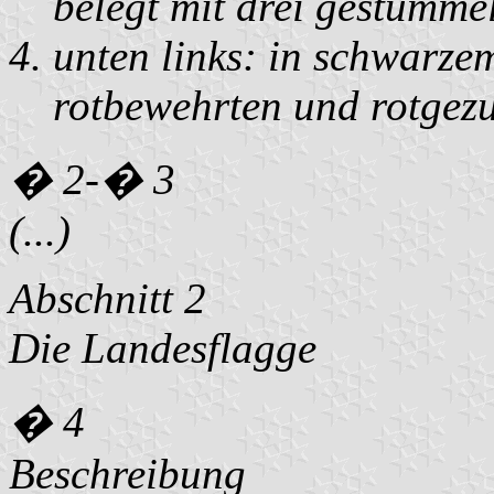
belegt mit drei gestümmel
unten links: in schwarze
rotbewehrten und rotgez
� 2-� 3
(...)
Abschnitt 2
Die Landesflagge
� 4
Beschreibung