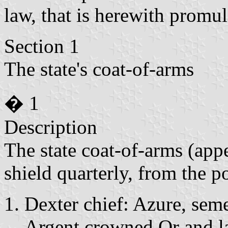
law, that is herewith promu
Section 1
The state's coat-of-arms
� 1
Description
The state coat-of-arms (app
shield quarterly, from the po
Dexter chief: Azure, seme
Argent crowned Or and l