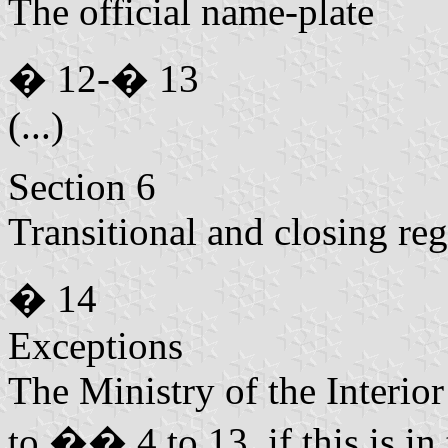
The official name-plate
� 12-� 13
(...)
Section 6
Transitional and closing reg
� 14
Exceptions
The Ministry of the Interio
to �� 4 to 13, if this is in t