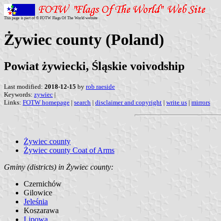
This page is part of © FOTW Flags Of The World website
Żywiec county (Poland)
Powiat żywiecki, Śląskie voivodship
Last modified:
2018-12-15
by
rob raeside
Keywords:
zywiec
|
Links:
FOTW homepage
|
search
|
disclaimer and copyright
|
write us
|
mirrors
Żywiec county
Żywiec county Coat of Arms
Gminy (districts) in Żywiec county:
Czernichów
Gilowice
Jeleśnia
Koszarawa
Lipowa