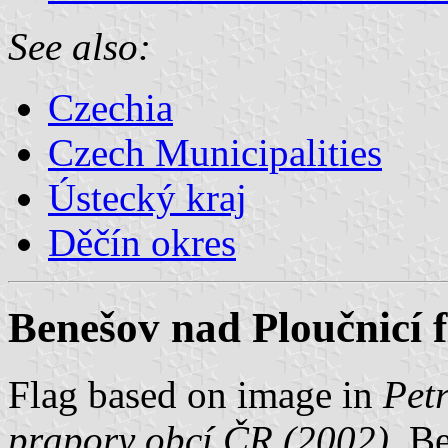
See also:
Czechia
Czech Municipalities
Ústecký kraj
Děčín okres
Benešov nad Ploučnicí f
Flag based on image in
Petr
prapory obcí ČR (2002)
. B