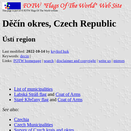
This page is part of © FOTW Flags Of The World website
Děčín okres, Czech Republic
Ústí region
Last modified:
2022-10-14
by
kryštof huk
Keywords:
decin
|
Links:
FOTW homepage
|
search
|
disclaimer and copyright
|
write us
|
mirrors
List of municipalities
Labská Stráň flag
and
Coat of Arms
Staré Křečany flag
and
Coat of Arms
See also:
Czechia
Czech Municipalities
Survey of Czech krajs and okres