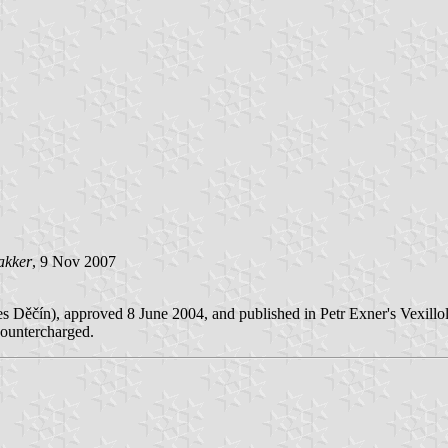
akker
, 9 Nov 2007
kres Děčín), approved 8 June 2004, and published in Petr Exner's Vexill
countercharged.