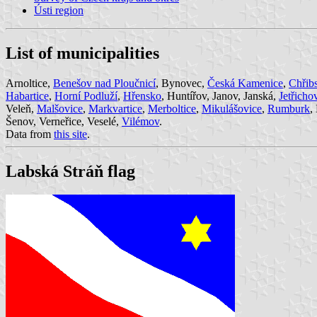
Ústi region
List of municipalities
Arnoltice,
Benešov nad Ploučnicí
, Bynovec,
Česká Kamenice
,
Chřib
Habartice
,
Horní Podluží
,
Hřensko
, Huntířov, Janov, Janská,
Jetřicho
Veleň,
Malšovice
,
Markvartice
,
Merboltice
,
Mikulášovice
,
Rumburk
,
Šenov, Verneřice, Veselé,
Vilémov
.
Data from
this site
.
Labská Stráň flag