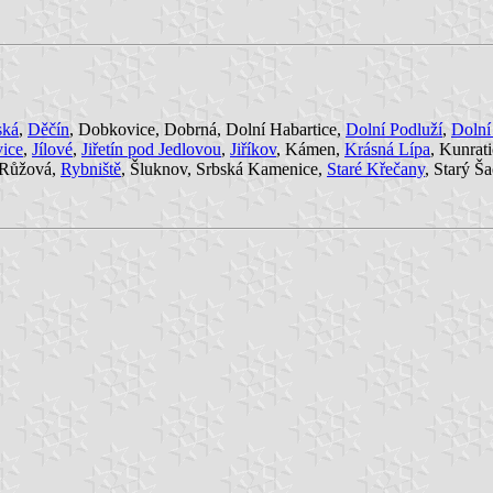
ská
,
Děčín
, Dobkovice, Dobrná, Dolní Habartice,
Dolní Podluží
,
Dolní
vice
,
Jílové
,
Jiřetín pod Jedlovou
,
Jiříkov
, Kámen,
Krásná Lípa
, Kunrati
 Růžová,
Rybniště
, Šluknov, Srbská Kamenice,
Staré Křečany
, Starý Š