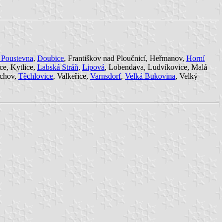
 Poustevna
,
Doubice
, Františkov nad Ploučnicí, Heřmanov,
Horní
ce, Kytlice,
Labská Stráň
,
Lipová
, Lobendava, Ludvíkovice, Malá
achov,
Těchlovice
, Valkeřice,
Varnsdorf
,
Velká Bukovina
, Velký