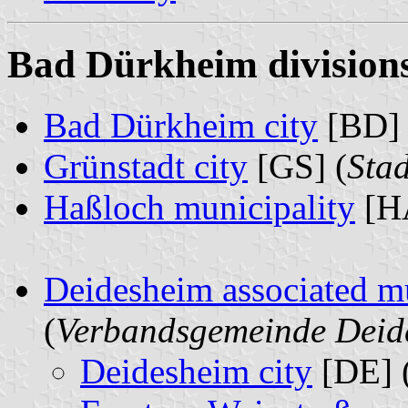
Bad Dürkheim divisions
Bad Dürkheim city
[BD] 
Grünstadt city
[GS] (
Sta
Haßloch municipality
[HA
Deidesheim associated mu
(
Verbandsgemeinde Deid
Deidesheim city
[DE] 