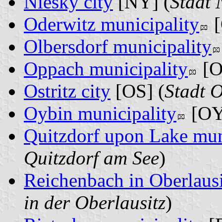
Niesky city
[NY] (
Stadt 
Oderwitz municipality
[
Olbersdorf municipality
Oppach municipality
[O
Ostritz city
[OS] (
Stadt O
Oybin municipality
[OY
Quitzdorf upon Lake mun
Quitzdorf am See
)
Reichenbach in Oberlausi
in der Oberlausitz
)