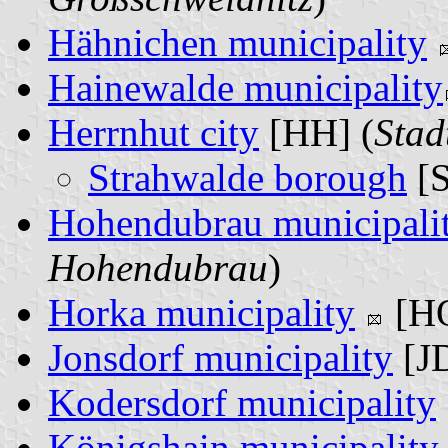
Hähnichen municipality
Hainewalde municipality
Herrnhut city
[HH] (
Stad
Strahwalde borough
[S
Hohendubrau municipali
Hohendubrau
)
Horka municipality
[HO
Jonsdorf municipality
[JD
Kodersdorf municipality
Königshain municipality