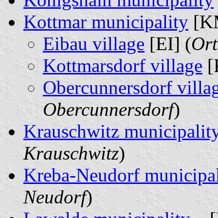
Kottmar municipality
[KM
Eibau village
[EI] (
Ort
Kottmarsdorf village
[
Obercunnersdorf villa
Obercunnersdorf
)
Krauschwitz municipalit
Krauschwitz
)
Kreba-Neudorf municipal
Neudorf
)