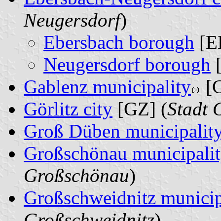
Neugersdorf
)
Ebersbach borough
[E
Neugersdorf borough
[
Gablenz municipality
[G
Görlitz city
[GZ] (
Stadt 
Groß Düben municipalit
Großschönau municipali
Großschönau
)
Großschweidnitz municip
Großschweidnitz
)