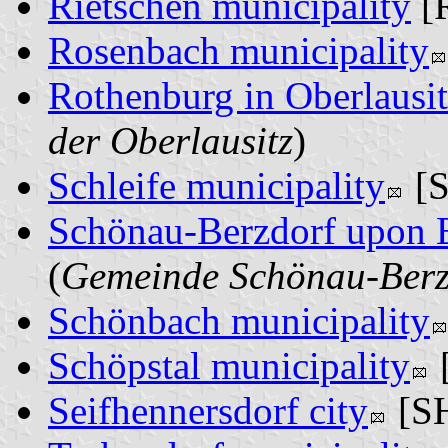
Rietschen municipality
[R
Rosenbach municipality
Rothenburg in Oberlausit
der Oberlausitz
)
Schleife municipality
[S
Schönau-Berzdorf upon E
(
Gemeinde Schönau-Berz
Schönbach municipality
Schöpstal municipality
[
Seifhennersdorf city
[SH