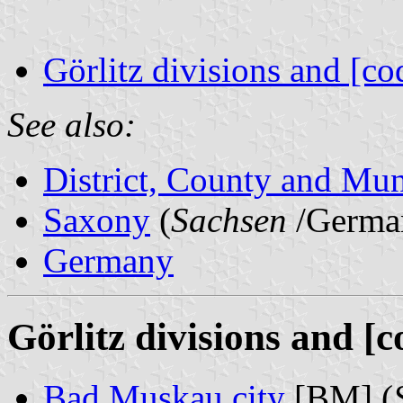
Görlitz divisions and [co
See also:
District, County and Mun
Saxony
(
Sachsen
/Germa
Germany
Görlitz divisions and [c
Bad Muskau city
[BM] (